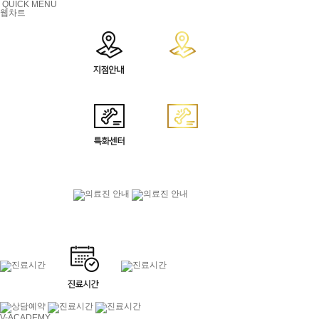
QUICK MENU
웹차트
V-ACADEMY