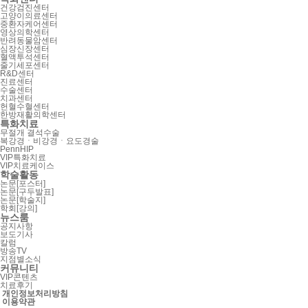
건강검진센터
고양이의료센터
중환자케어센터
영상의학센터
반려동물암센터
심장신장센터
혈액투석센터
줄기세포센터
R&D센터
진료센터
수술센터
치과센터
헌혈수혈센터
한방재활의학센터
특화치료
무절개 결석수술
복강경ㆍ비강경ㆍ요도경술
PennHIP
VIP특화치료
VIP치료케이스
학술활동
논문[포스터]
논문[구두발표]
논문[학술지]
학회[강의]
뉴스룸
공지사항
보도기사
칼럼
방송TV
지점별소식
커뮤니티
VIP콘텐츠
치료후기
개인정보처리방침
이용약관