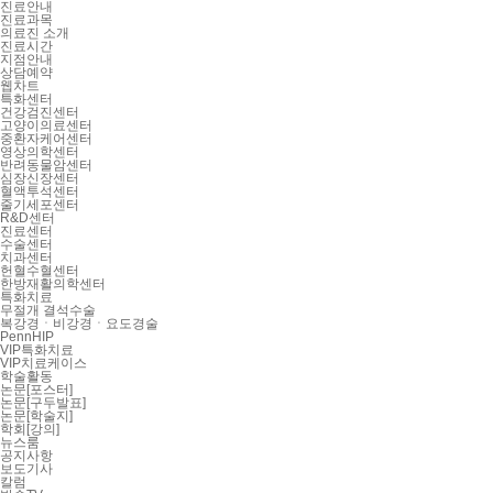
진료안내
진료과목
의료진 소개
진료시간
지점안내
상담예약
웹차트
특화센터
건강검진센터
고양이의료센터
중환자케어센터
영상의학센터
반려동물암센터
심장신장센터
혈액투석센터
줄기세포센터
R&D센터
진료센터
수술센터
치과센터
헌혈수혈센터
한방재활의학센터
특화치료
무절개 결석수술
복강경ㆍ비강경ㆍ요도경술
PennHIP
VIP특화치료
VIP치료케이스
학술활동
논문[포스터]
논문[구두발표]
논문[학술지]
학회[강의]
뉴스룸
공지사항
보도기사
칼럼