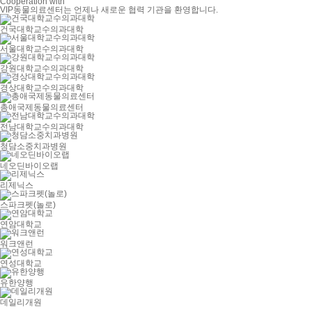
Cooperation with
VIP동물의료센터는 언제나 새로운 협력 기관을 환영합니다.
건국대학교수의과대학
서울대학교수의과대학
강원대학교수의과대학
경상대학교수의과대학
총애국제동물의료센터
전남대학교수의과대학
청담소중치과병원
네오딘바이오랩
리제닉스
스파크펫(놀로)
연암대학교
워크앤런
연성대학교
유한양행
데일리개원