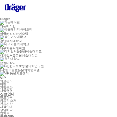
Drager
캐논메디컬
싱귤래리티바이오텍
경인여자대학교
대구가톨릭대학교
디지털서울문화예술대학교
유한대학교
(사)한국보호동물의학연구원
VIP
의료센터
비전
기업문화
사업영역
진료안내
진료과목
의료진 소개
진료시간
지점안내
상담예약
웹차트
특화센터