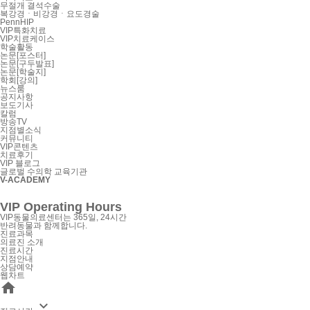
무절개 결석수술
복강경ㆍ비강경ㆍ요도경술
PennHIP
VIP특화치료
VIP치료케이스
학술활동
논문[포스터]
논문[구두발표]
논문[학술지]
학회[강의]
뉴스룸
공지사항
보도기사
칼럼
방송TV
지점별소식
커뮤니티
VIP콘텐츠
치료후기
VIP 블로그
글로벌 수의학 교육기관
V-ACADEMY
VIP Operating Hours
VIP동물의료센터는 365일, 24시간
반려동물과 함께합니다.
진료과목
의료진 소개
진료시간
지점안내
상담예약
웹차트

