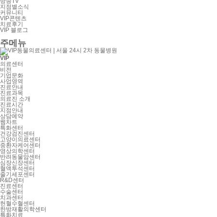
방송TV
지점별소식
커뮤니티
VIP콘텐츠
치료후기
VIP 블로그
주메뉴
VIP
의료센터
비전
기업문화
사업영역
진료안내
진료과목
의료진 소개
진료시간
지점안내
상담예약
웹차트
특화센터
건강검진센터
고양이의료센터
중환자케어센터
영상의학센터
반려동물암센터
심장신장센터
혈액투석센터
줄기세포센터
R&D센터
진료센터
수술센터
치과센터
헌혈수혈센터
한방재활의학센터
특화치료