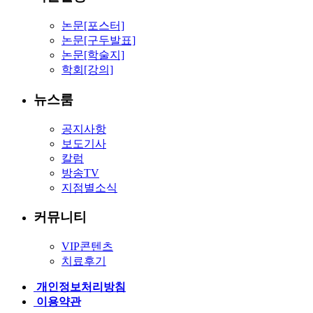
논문[포스터]
논문[구두발표]
논문[학술지]
학회[강의]
뉴스룸
공지사항
보도기사
칼럼
방송TV
지점별소식
커뮤니티
VIP콘텐츠
치료후기
개인정보처리방침
이용약관