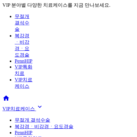
VIP 분야별 다양한 치료케이스를 지금 만나보세요.
무절개
결석수
술
복강경
ㆍ비강
경ㆍ요
도경술
PennHIP
VIP특화
치료
VIP치료
케이스


VIP치료케이스
무절개 결석수술
복강경ㆍ비강경ㆍ요도경술
PennHIP