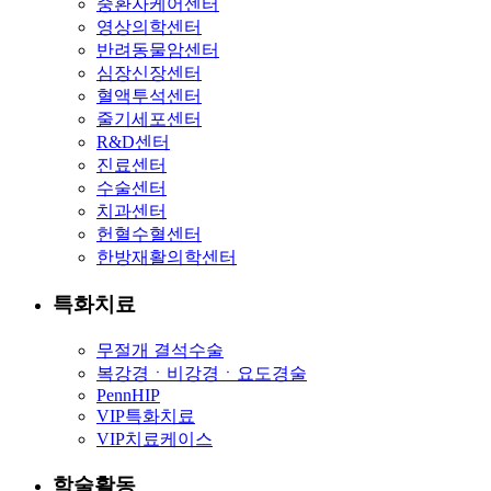
중환자케어센터
영상의학센터
반려동물암센터
심장신장센터
혈액투석센터
줄기세포센터
R&D센터
진료센터
수술센터
치과센터
헌혈수혈센터
한방재활의학센터
특화치료
무절개 결석수술
복강경ㆍ비강경ㆍ요도경술
PennHIP
VIP특화치료
VIP치료케이스
학술활동