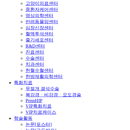
고양이의료센터
중환자케어센터
영상의학센터
반려동물암센터
심장신장센터
혈액투석센터
줄기세포센터
R&D센터
진료센터
수술센터
치과센터
헌혈수혈센터
한방재활의학센터
특화치료
무절개 결석수술
복강경ㆍ비강경ㆍ요도경술
PennHIP
VIP특화치료
VIP치료케이스
학술활동
논문[포스터]