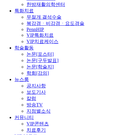
한방재활의학센터
특화치료
무절개 결석수술
복강경ㆍ비강경ㆍ요도경술
PennHIP
VIP특화치료
VIP치료케이스
학술활동
논문[포스터]
논문[구두발표]
논문[학술지]
학회[강의]
뉴스룸
공지사항
보도기사
칼럼
방송TV
지점별소식
커뮤니티
VIP콘텐츠
치료후기