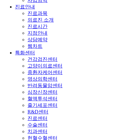
사업영역
진료안내
진료과목
의료진 소개
진료시간
지점안내
상담예약
웹차트
특화센터
건강검진센터
고양이의료센터
중환자케어센터
영상의학센터
반려동물암센터
심장신장센터
혈액투석센터
줄기세포센터
R&D센터
진료센터
수술센터
치과센터
헌혈수혈센터