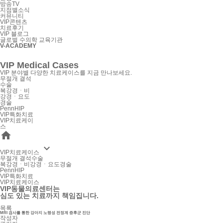
방송TV
지점별소식
커뮤니티
VIP콘텐츠
치료후기
VIP 블로그
글로벌 수의학 교육기관
V-ACADEMY
VIP Medical Cases
VIP 분야별 다양한 치료케이스를 지금 만나보세요.
무절개 결석
수술
복강경ㆍ비
강경ㆍ요도
경술
PennHIP
VIP특화치료
VIP치료케이
스


VIP치료케이스
무절개 결석수술
복강경ㆍ비강경ㆍ요도경술
PennHIP
VIP특화치료
VIP치료케이스
VIP동물의료센터는
심도 있는 치료까지 책임집니다.
목록
MRI 검사를 통한 강아지 노령성 전정계 증후군 진단
작성자