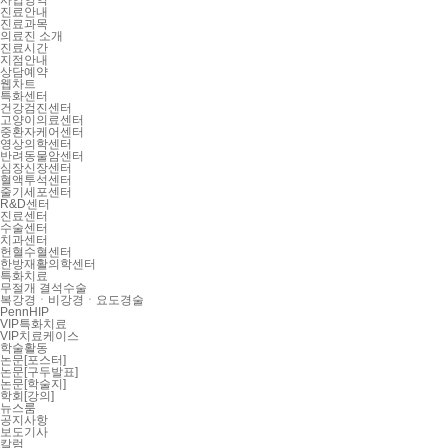
사업영역
진료안내
진료과목
의료진 소개
진료시간
지점안내
상담예약
웹차트
특화센터
건강검진센터
고양이의료센터
중환자케어센터
영상의학센터
반려동물암센터
심장신장센터
혈액투석센터
줄기세포센터
R&D센터
진료센터
수술센터
치과센터
헌혈수혈센터
한방재활의학센터
특화치료
무절개 결석수술
복강경ㆍ비강경ㆍ요도경술
PennHIP
VIP특화치료
VIP치료케이스
학술활동
논문[포스터]
논문[구두발표]
논문[학술지]
학회[강의]
뉴스룸
공지사항
보도기사
칼럼