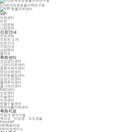
(사)한국보호동물의학연구원
VIP
의료센터
비전
기업문화
사업영역
진료안내
진료과목
의료진 소개
진료시간
지점안내
상담예약
웹차트
특화센터
건강검진센터
고양이의료센터
중환자케어센터
영상의학센터
반려동물암센터
심장신장센터
혈액투석센터
줄기세포센터
R&D센터
진료센터
수술센터
치과센터
헌혈수혈센터
한방재활의학센터
특화치료
무절개 결석수술
복강경ㆍ비강경ㆍ요도경술
PennHIP
VIP특화치료
VIP치료케이스