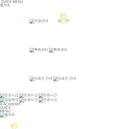
QUICK MENU
웹차트
V-ACADEMY
QUICK
MENU