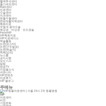
혈액투석센터
줄기세포센터
R&D센터
진료센터
수술센터
치과센터
헌혈수혈센터
한방재활의학센터
특화치료
무절개 결석수술
복강경ㆍ비강경ㆍ요도경술
PennHIP
VIP특화치료
VIP치료케이스
학술활동
논문[포스터]
논문[구두발표]
논문[학술지]
학회[강의]
뉴스룸
공지사항
보도기사
칼럼
방송TV
지점별소식
커뮤니티
VIP콘텐츠
치료후기
VIP 블로그
주메뉴
VIP
의료센터
비전
기업문화