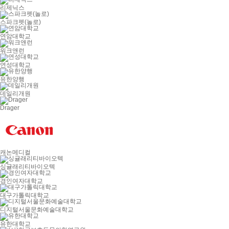
리제닉스
스파크펫(놀로)
연암대학교
워크앤런
연성대학교
유한양행
데일리개원
Drager
캐논메디컬
싱귤래리티바이오텍
경인여자대학교
대구가톨릭대학교
디지털서울문화예술대학교
유한대학교