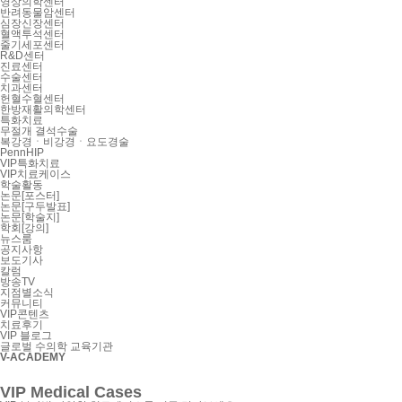
영상의학센터
반려동물암센터
심장신장센터
혈액투석센터
줄기세포센터
R&D센터
진료센터
수술센터
치과센터
헌혈수혈센터
한방재활의학센터
특화치료
무절개 결석수술
복강경ㆍ비강경ㆍ요도경술
PennHIP
VIP특화치료
VIP치료케이스
학술활동
논문[포스터]
논문[구두발표]
논문[학술지]
학회[강의]
뉴스룸
공지사항
보도기사
칼럼
방송TV
지점별소식
커뮤니티
VIP콘텐츠
치료후기
VIP 블로그
글로벌 수의학 교육기관
V-ACADEMY
VIP Medical Cases