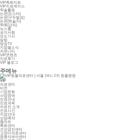
VIP특화치료
VIP치료케이스
학술활동
논문[포스터]
논문[구두발표]
논문[학술지]
학회[강의]
뉴스룸
공지사항
보도기사
칼럼
방송TV
지점별소식
커뮤니티
VIP콘텐츠
치료후기
VIP 블로그
주메뉴
VIP
의료센터
비전
기업문화
사업영역
진료안내
진료과목
의료진 소개
진료시간
지점안내
상담예약
웹차트
특화센터
건강검진센터
고양이의료센터
중환자케어센터