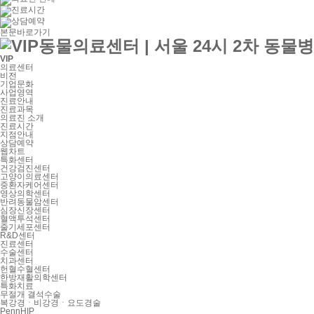
본문바로가기
VIP
의료센터
비전
기업문화
사업영역
진료안내
진료과목
의료진 소개
진료시간
지점안내
상담예약
웹차트
특화센터
건강검진센터
고양이의료센터
중환자케어센터
영상의학센터
반려동물암센터
심장신장센터
혈액투석센터
줄기세포센터
R&D센터
진료센터
수술센터
치과센터
헌혈수혈센터
한방재활의학센터
특화치료
무절개 결석수술
복강경ㆍ비강경ㆍ요도경술
PennHIP