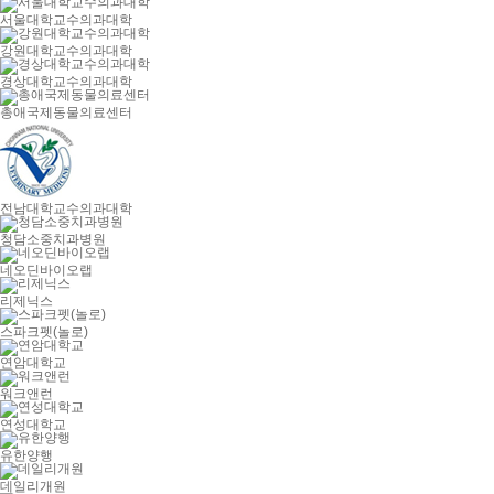
서울대학교수의과대학
강원대학교수의과대학
경상대학교수의과대학
총애국제동물의료센터
전남대학교수의과대학
청담소중치과병원
네오딘바이오랩
리제닉스
스파크펫(놀로)
연암대학교
워크앤런
연성대학교
유한양행
데일리개원