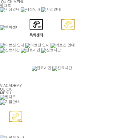
QUICK MENU
웹차트
V-ACADEMY
QUICK
MENU