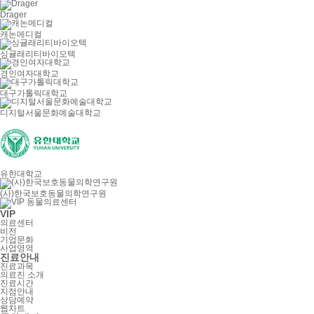
Drager
캐논메디컬
싱귤래리티바이오텍
경인여자대학교
대구가톨릭대학교
디지털서울문화예술대학교
유한대학교
(사)한국보호동물의학연구원
VIP
의료센터
비전
기업문화
사업영역
진료안내
진료과목
의료진 소개
진료시간
지점안내
상담예약
웹차트