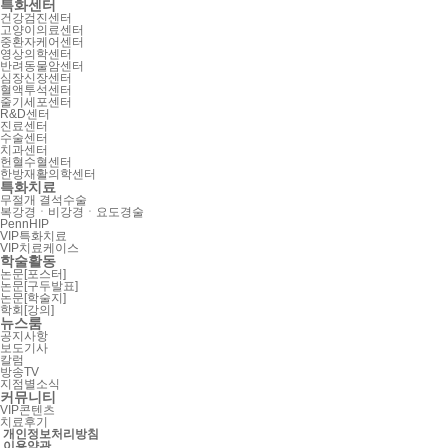
특화센터
건강검진센터
고양이의료센터
중환자케어센터
영상의학센터
반려동물암센터
심장신장센터
혈액투석센터
줄기세포센터
R&D센터
진료센터
수술센터
치과센터
헌혈수혈센터
한방재활의학센터
특화치료
무절개 결석수술
복강경ㆍ비강경ㆍ요도경술
PennHIP
VIP특화치료
VIP치료케이스
학술활동
논문[포스터]
논문[구두발표]
논문[학술지]
학회[강의]
뉴스룸
공지사항
보도기사
칼럼
방송TV
지점별소식
커뮤니티
VIP콘텐츠
치료후기
개인정보처리방침
이용약관