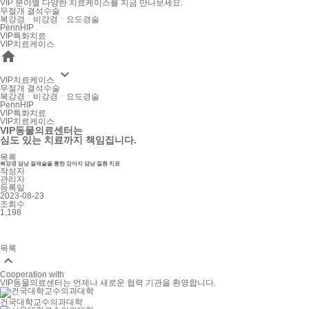
VIP 분야별 다양한 치료케이스를 지금 만나보세요.
무절개 결석수술
복강경ㆍ비강경ㆍ요도경술
PennHIP
VIP특화치료
VIP치료케이스


VIP치료케이스
무절개 결석수술
복강경ㆍ비강경ㆍ요도경술
PennHIP
VIP특화치료
VIP치료케이스
VIP동물의료센터는
심도 있는 치료까지 책임집니다.
목록
복강경 담낭 절제술을 통한 강아지 담낭 질환 치료
작성자
관리자
등록일
2023-08-23
조회수
1,198
목록

Cooperation with
VIP동물의료센터는 언제나 새로운 협력 기관을 환영합니다.
건국대학교수의과대학