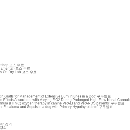
rkshop 코스 수료
ndamental) 코스 수료
s-On Dry Lab 코스 수료
fts for Management of Extensive Burn Injuries in a Dog' 구두발표
ts Associated with Varying FiO2 During Prolonged High-Flow Nasal Cannu
la (HFNC) oxygen therapy in canine VetALI and VetARDS patients’ 구두발표
caloma and Sepsis in a dog with Primary Hypothyroidism’ 구두발표
략' 강의
 강의