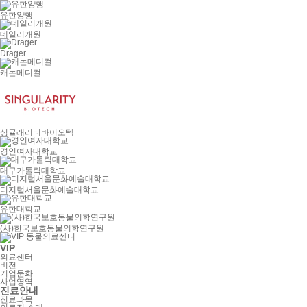
유한양행
데일리개원
Drager
캐논메디컬
싱귤래리티바이오텍
경인여자대학교
대구가톨릭대학교
디지털서울문화예술대학교
유한대학교
(사)한국보호동물의학연구원
VIP
의료센터
비전
기업문화
사업영역
진료안내
진료과목