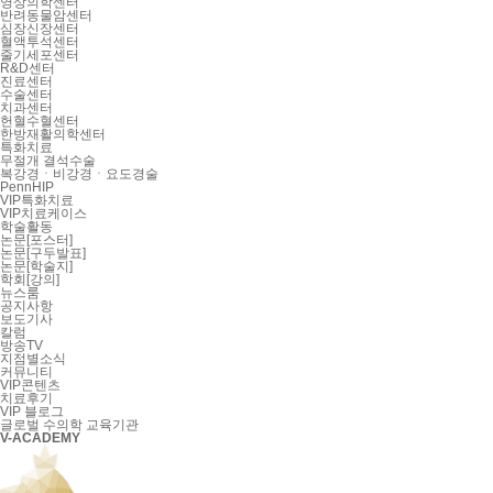
영상의학센터
반려동물암센터
심장신장센터
혈액투석센터
줄기세포센터
R&D센터
진료센터
수술센터
치과센터
헌혈수혈센터
한방재활의학센터
특화치료
무절개 결석수술
복강경ㆍ비강경ㆍ요도경술
PennHIP
VIP특화치료
VIP치료케이스
학술활동
논문[포스터]
논문[구두발표]
논문[학술지]
학회[강의]
뉴스룸
공지사항
보도기사
칼럼
방송TV
지점별소식
커뮤니티
VIP콘텐츠
치료후기
VIP 블로그
글로벌 수의학 교육기관
V-ACADEMY