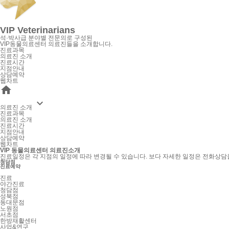
VIP Veterinarians
석·박사급 분야별 전문의로 구성된
VIP동물의료센터 의료진들을 소개합니다.
진료과목
의료진 소개
진료시간
지점안내
상담예약
웹차트


의료진 소개
진료과목
의료진 소개
진료시간
지점안내
상담예약
웹차트
VIP 동물의료센터 의료진소개
진료일정은 각 지점의 일정에 따라 변경될 수 있습니다. 보다 자세한 일정은 전화상담
청담점
진료예약
진료
야간진료
청담점
성북점
동대문점
노원점
서초점
한방재활센터
사업&연구