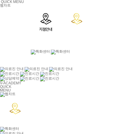
QUICK MENU
웹차트
V-ACADEMY
QUICK
MENU