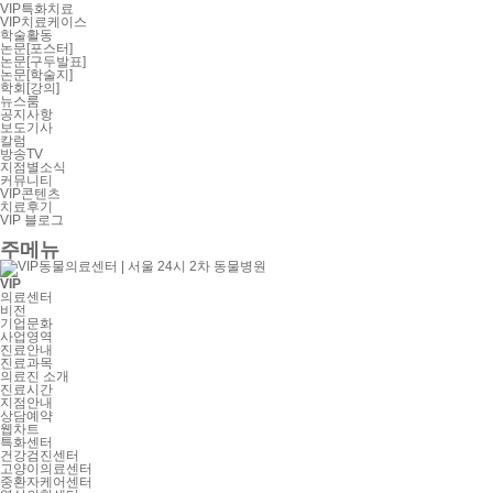
VIP특화치료
VIP치료케이스
학술활동
논문[포스터]
논문[구두발표]
논문[학술지]
학회[강의]
뉴스룸
공지사항
보도기사
칼럼
방송TV
지점별소식
커뮤니티
VIP콘텐츠
치료후기
VIP 블로그
주메뉴
VIP
의료센터
비전
기업문화
사업영역
진료안내
진료과목
의료진 소개
진료시간
지점안내
상담예약
웹차트
특화센터
건강검진센터
고양이의료센터
중환자케어센터