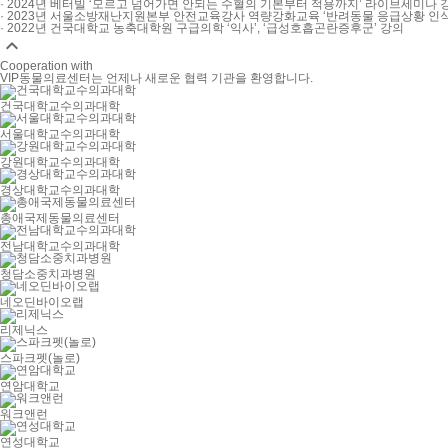
· 2024년 베터빌 ‘모르고 넘어가면 안되는 수혈의 기본부터 적용까지’ 라이브세미나 
· 2023년 서울소방재난지원본부 안전교육강사 역량강화교육 ‘반려동물 응급상황 인식
· 2022년 건국대학교 농축대학원 구급의학 ‘익사’, ‘급성호흡곤란증후군’ 강의

Cooperation with
VIP동물의료센터는 언제나 새로운 협력 기관을 환영합니다.
건국대학교수의과대학
서울대학교수의과대학
강원대학교수의과대학
경상대학교수의과대학
총애국제동물의료센터
전남대학교수의과대학
청담소중치과병원
네오딘바이오랩
리제닉스
스파크펫(놀로)
연암대학교
워크앤런
연성대학교