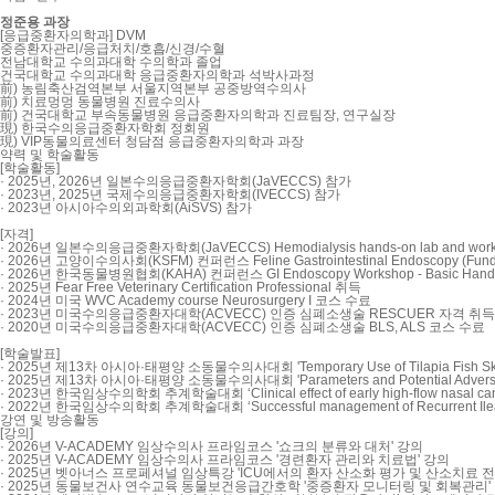
정준용
과장
[응급중환자의학과] DVM
중증환자관리/응급처치/호흡/신경/수혈
전남대학교 수의과대학 수의학과 졸업
건국대학교 수의과대학 응급중환자의학과 석박사과정
前) 농림축산검역본부 서울지역본부 공중방역수의사
前) 치료멍멍 동물병원 진료수의사
前) 건국대학교 부속동물병원 응급중환자의학과 진료팀장, 연구실장
現) 한국수의응급중환자학회 정회원
現) VIP동물의료센터 청담점 응급중환자의학과 과장
약력 및 학술활동
[학술활동]
· 2025년, 2026년 일본수의응급중환자학회(JaVECCS) 참가
· 2023년, 2025년 국제수의응급중환자학회(IVECCS) 참가
· 2023년 아시아수의외과학회(AiSVS) 참가
[자격]
· 2026년 일본수의응급중환자학회(JaVECCS) Hemodialysis hands-on lab and wo
· 2026년 고양이수의사회(KSFM) 컨퍼런스 Feline Gastrointestinal Endoscopy (Fu
· 2026년 한국동물병원협회(KAHA) 컨퍼런스 GI Endoscopy Workshop - Basic Hand
· 2025년 Fear Free Veterinary Certification Professional 취득
· 2024년 미국 WVC Academy course Neurosurgery I 코스 수료
· 2023년 미국수의응급중환자대학(ACVECC) 인증 심폐소생술 RESCUER 자격 취득
· 2020년 미국수의응급중환자대학(ACVECC) 인증 심폐소생술 BLS, ALS 코스 수료
[학술발표]
· 2025년 제13차 아시아·태평양 소동물수의사대회 'Temporary Use of Tilapia Fish Skin Gra
· 2025년 제13차 아시아·태평양 소동물수의사대회 'Parameters and Potential Adverse Effec
· 2023년 한국임상수의학회 추계학술대회 ‘Clinical effect of early high-flow nasal cannu
· 2022년 한국임상수의학회 추계학술대회 ‘Successful management of Recurrent Ileal Fe
강연 및 방송활동
[강의]
· 2026년 V-ACADEMY 임상수의사 프라임코스 '쇼크의 분류와 대처' 강의
· 2025년 V-ACADEMY 임상수의사 프라임코스 '경련환자 관리와 치료법' 강의
· 2025년 벳아너스 프로페셔널 임상특강 'ICU에서의 환자 산소화 평가 및 산소치료 전
· 2025년 동물보건사 연수교육 동물보건응급간호학 '중증환자 모니터링 및 회복관리'