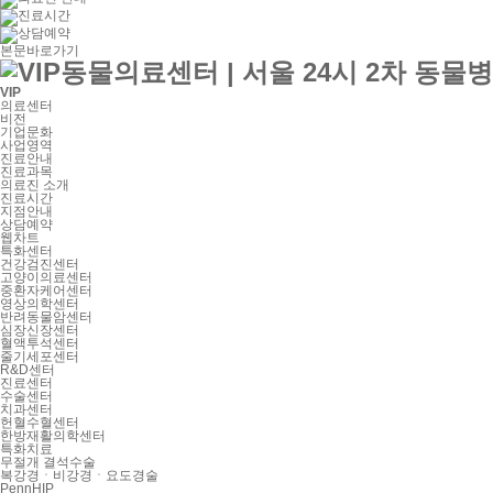
본문바로가기
VIP
의료센터
비전
기업문화
사업영역
진료안내
진료과목
의료진 소개
진료시간
지점안내
상담예약
웹차트
특화센터
건강검진센터
고양이의료센터
중환자케어센터
영상의학센터
반려동물암센터
심장신장센터
혈액투석센터
줄기세포센터
R&D센터
진료센터
수술센터
치과센터
헌혈수혈센터
한방재활의학센터
특화치료
무절개 결석수술
복강경ㆍ비강경ㆍ요도경술
PennHIP